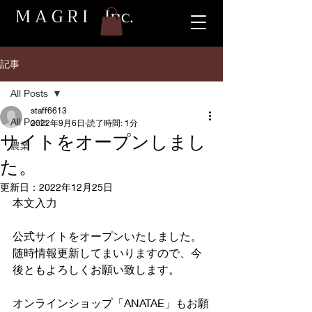
M A G R I Inc.
記事
All Posts
staff6613
All Posts
2022年9月6日
読了時間: 1分
サイトをオープンしまし
農業
た。
更新日：
2022年12月25日
本文入力
公式サイトをオープンいたしました。
随時情報更新してまいりますので、今
後ともよろしくお願い致します。
オンラインショップ「ANATAE」もお願